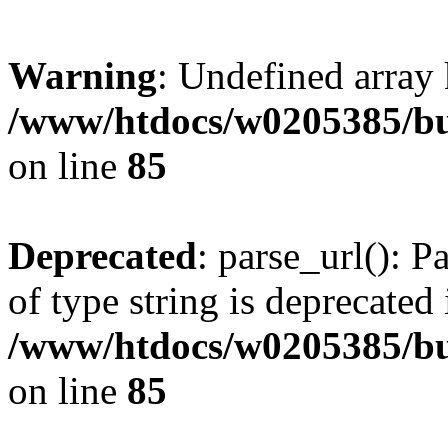
Warning
: Undefined arr
/www/htdocs/w0205385/bu
on line
85
Deprecated
: parse_url(): P
of type string is deprecated 
/www/htdocs/w0205385/bu
on line
85