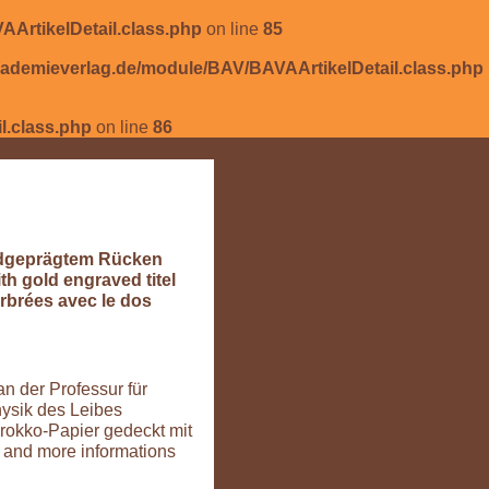
rtikelDetail.class.php
on line
85
demieverlag.de/module/BAV/BAVAArtikelDetail.class.php
.class.php
on line
86
oldgeprägtem Rücken
th gold engraved titel
arbrées avec le dos
n der Professur für
hysik des Leibes
rokko-Papier gedeckt mit
 and more informations