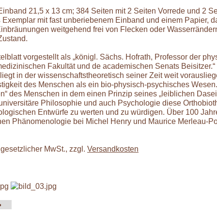
Einband 21,5 x 13 cm; 384 Seiten mit 2 Seiten Vorrede und 2 Sei
Exemplar mit fast unberiebenem Einband und einem Papier, da
 Einbräunungen weitgehend frei von Flecken oder Wasserrändern 
 Zustand.
elblatt vorgestellt als „königl. Sächs. Hofrath, Professor der ph
 medizinischen Fakultät und de academischen Senats Beisitzer.
 liegt in der wissenschaftstheoretisch seiner Zeit weit vorausl
stigkeit des Menschen als ein bio-physisch-psychisches Wesen.
“ des Menschen in dem einen Prinzip seines „leiblichen Dasein
 universitäre Philosophie und auch Psychologie diese Orthobioth
logischen Entwürfe zu werten und zu würdigen. Über 100 Jahr
hen Phänomenologie bei Michel Henry und Maurice Merleau-Po
 gesetzlicher MwSt., zzgl.
Versandkosten
>