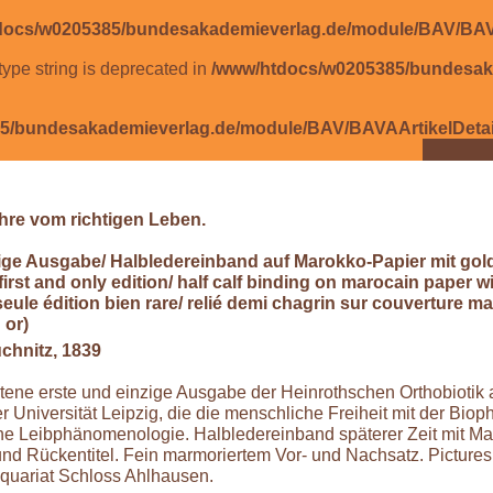
docs/w0205385/bundesakademieverlag.de/module/BAV/BAVAA
 type string is deprecated in
/www/htdocs/w0205385/bundesaka
5/bundesakademieverlag.de/module/BAV/BAVAArtikelDetail
ehre vom richtigen Leben.
nzige Ausgabe/ Halbledereinband auf Marokko-Papier mit g
first and only edition/ half calf binding on marocain paper wi
seule édition bien rare/ relié demi chagrin sur couverture m
 or)
uchnitz, 1839
tene erste und einzige Ausgabe der Heinrothschen Orthobiotik a
r Universität Leipzig, die die menschliche Freiheit mit der Biop
rühe Leibphänomenologie. Halbledereinband späterer Zeit mit Ma
nd Rückentitel. Fein marmoriertem Vor- und Nachsatz. Pictures
iquariat Schloss Ahlhausen.