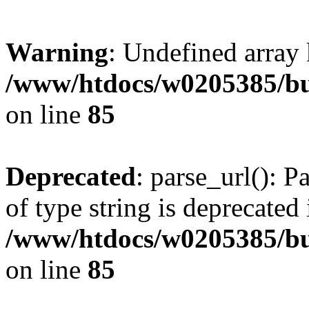
Warning
: Undefined arr
/www/htdocs/w0205385/bu
on line
85
Deprecated
: parse_url(): P
of type string is deprecated 
/www/htdocs/w0205385/bu
on line
85